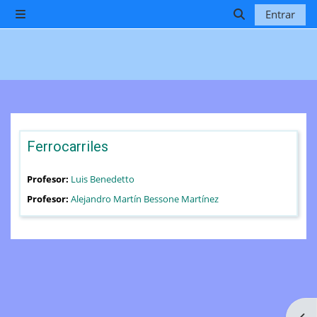
Salta al contenido principal
Entrar
Panel lateral
Selector de b
Ferrocarriles
Profesor:
Luis Benedetto
Profesor:
Alejandro Martín Bessone Martínez