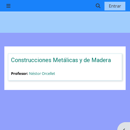
Salta al contenido principal
Entrar
Panel lateral
Selector de b
Construcciones Metálicas y de Madera
Profesor:
Néstor Orcellet