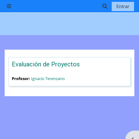
Salta al contenido principal
Entrar
Panel lateral
Selector de b
Evaluación de Proyectos
Profesor:
Ignacio Terenzano