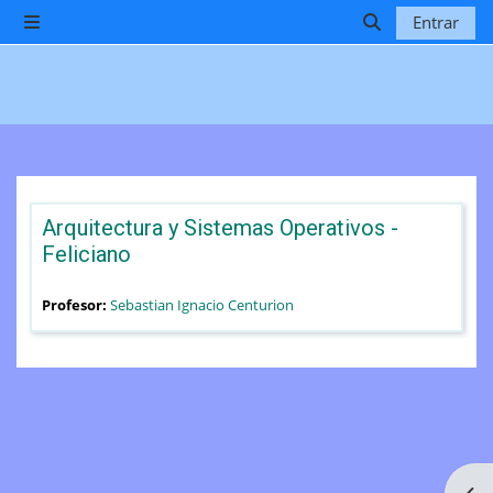
Salta al contenido principal
Entrar
Panel lateral
Selector de b
Arquitectura y Sistemas Operativos -
Feliciano
Profesor:
Sebastian Ignacio Centurion