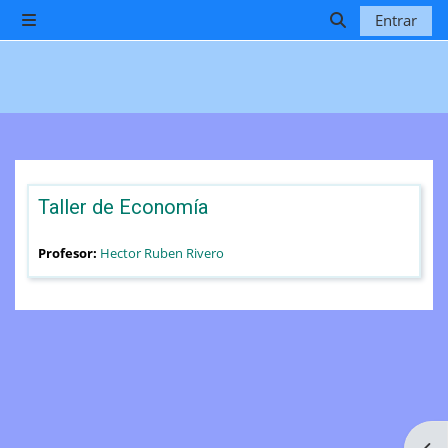
Salta al contenido principal
Entrar
Panel lateral
Selector de b
Taller de Economía
Profesor:
Hector Ruben Rivero