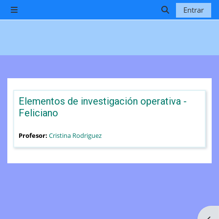
Salta al contenido principal
Entrar
Panel lateral
Selector de b
Elementos de investigación operativa -
Feliciano
Profesor:
Cristina Rodriguez