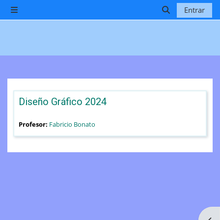
Salta al contenido principal
Entrar
Panel lateral
Selector de b
Diseño Gráfico 2024
Profesor:
Fabricio Bonato