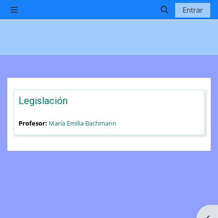
Salta al contenido principal
Entrar
Panel lateral
Selector de b
Legislación
Profesor:
María Emilia Bachmann