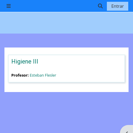
Salta al contenido principal
Entrar
Panel lateral
Selector de b
Higiene III
Profesor:
Esteban Flesler