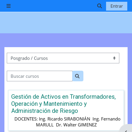
Salta al contenido principal
Entrar
Panel lateral
Selector de b
Categorías
Buscar cursos
Buscar cursos
Gestión de Activos en Transformadores,
Operación y Mantenimiento y
Administración de Riesgo
DOCENTES: Ing. Ricardo SIRABONIÁN Ing. Fernando
MARULL Dr. Walter GIMENEZ