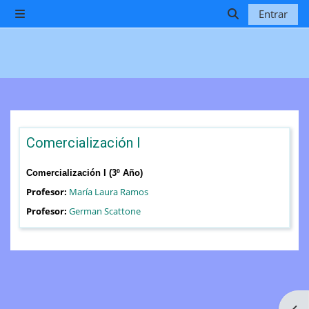
Salta al contenido principal
Entrar
Panel lateral
Selector de b
Comercialización I
Comercialización I (3º Año)
Profesor:
María Laura Ramos
Profesor:
German Scattone