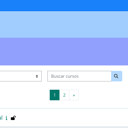
Buscar cursos
Busca
Página 1
Página 2
Siguiente página
1
2
»
l